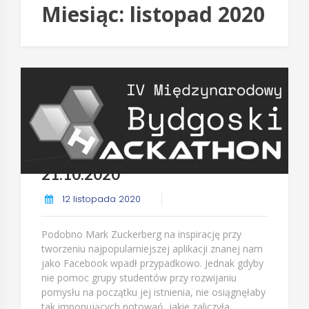
Miesiąc:
listopad 2020
Bydgoski Hackaton 20-
21.10.2020
12 listopada 2020
Podobno Mark Zuckerberg na inspirację przy
tworzeniu najpopularniejszej aplikacji znanej nam
jako Facebook wpadł przypadkowo. Jednak gdyby
nie pomoc grupy studentów przy rozwijaniu
pomysłu na początku jej istnienia, nie osiągnęłaby
tak imponujących notowań, jakie zaliczyła