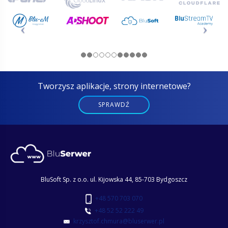
Tworzysz aplikacje, strony internetowe?
SPRAWDŹ
BluSoft Sp. z o.o.
ul. Kijowska 44,
85-703 Bydgoszcz
+48 570 703 070
+48 52 52 222 49
krzysztof.chmura@bluserwer.pl