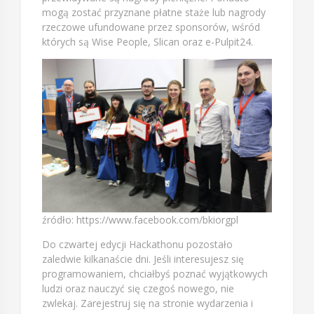
mogą zostać przyznane płatne staże lub nagrody
rzeczowe ufundowane przez sponsorów, wśród
których są Wise People, Slican oraz e-Pulpit24.
źródło: https://www.facebook.com/bkiorgpl
Do czwartej edycji Hackathonu pozostało
zaledwie kilkanaście dni. Jeśli interesujesz się
programowaniem, chciałbyś poznać wyjątkowych
ludzi oraz nauczyć się czegoś nowego, nie
zwlekaj. Zarejestruj się na stronie wydarzenia i